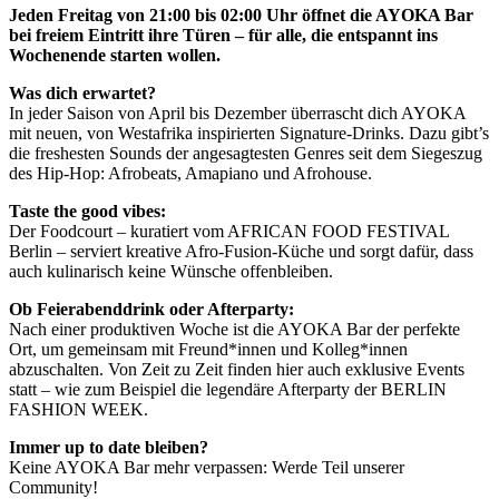
Jeden Freitag von 21:00 bis 02:00 Uhr öffnet die AYOKA Bar
bei freiem Eintritt ihre Türen – für alle, die entspannt ins
Wochenende starten wollen.
Was dich erwartet?
In jeder Saison von April bis Dezember überrascht dich AYOKA
mit neuen, von Westafrika inspirierten Signature-Drinks. Dazu gibt’s
die freshesten Sounds der angesagtesten Genres seit dem Siegeszug
des Hip-Hop: Afrobeats, Amapiano und Afrohouse.
Taste the good vibes:
Der Foodcourt – kuratiert vom AFRICAN FOOD FESTIVAL
Berlin – serviert kreative Afro-Fusion-Küche und sorgt dafür, dass
auch kulinarisch keine Wünsche offenbleiben.
Ob Feierabenddrink oder Afterparty:
Nach einer produktiven Woche ist die AYOKA Bar der perfekte
Ort, um gemeinsam mit Freund*innen und Kolleg*innen
abzuschalten. Von Zeit zu Zeit finden hier auch exklusive Events
statt – wie zum Beispiel die legendäre Afterparty der BERLIN
FASHION WEEK.
Immer up to date bleiben?
Keine AYOKA Bar mehr verpassen: Werde Teil unserer
Community!